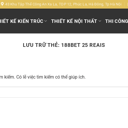
43 Khu Tập Thể Công An Xa La, TDP 12, Phúc La, Hà Đông, Tp Hà Nội
IẾT KẾ KIẾN TRÚC
THIẾT KẾ NỘI THẤT
THI CÔN
LƯU TRỮ THẺ:
188BET 25 REAIS
 kiếm. Có lẽ việc tìm kiếm có thể giúp ích.