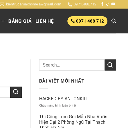
kientrucamaxhomes@gmail.com
0971.488.712
G
BẢNG GIÁ
LIÊN HỆ
0971 488 712
BÀI VIẾT MỚI NHẤT
HACKED BY ANTONKILL
ở
Chức năng bình luận bị tắt
HACKED
BY
Thi Công Trọn Gói Mẫu Nhà Vườn
ANTONKILL
Hiện Đại 2 Phòng Ngủ Tại Thạch
Thất, Hà Nội