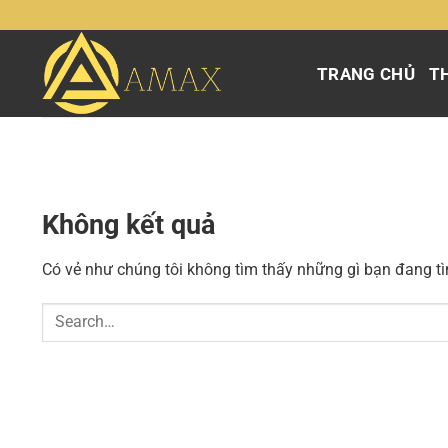
Chuyển
đến
nội
TRANG CHỦ
TH
dung
Không kết quả
Có vẻ như chúng tôi không tìm thấy những gì bạn đang tìm