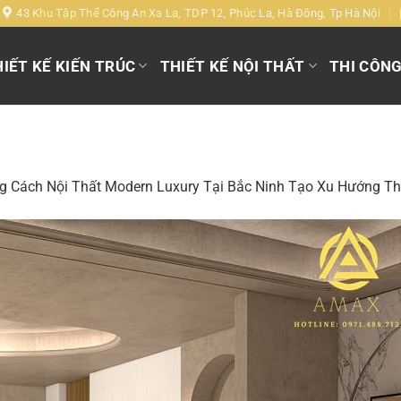
43 Khu Tập Thể Công An Xa La, TDP 12, Phúc La, Hà Đông, Tp Hà Nội
IẾT KẾ KIẾN TRÚC
THIẾT KẾ NỘI THẤT
THI CÔN
g Cách Nội Thất Modern Luxury Tại Bắc Ninh Tạo Xu Hướng T