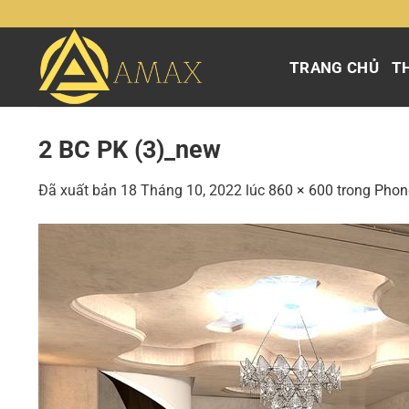
Chuyển
đến
nội
TRANG CHỦ
TH
dung
2 BC PK (3)_new
Đã xuất bản
18 Tháng 10, 2022
lúc
860 × 600
trong
Phon