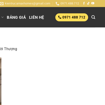
kientrucamaxhomes@gmail.com
0971.488.712
G
BẢNG GIÁ
LIÊN HỆ
0971 488 712
hời Thượng