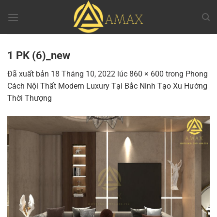
Chuyển
đến
nội
dung
1 PK (6)_new
Đã xuất bản
18 Tháng 10, 2022
lúc
860 × 600
trong
Phong
Cách Nội Thất Modern Luxury Tại Bắc Ninh Tạo Xu Hướng
Thời Thượng