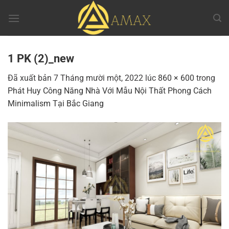
Chuyển
đến
nội
dung
1 PK (2)_new
Đã xuất bản
7 Tháng mười một, 2022
lúc
860 × 600
trong
Phát Huy Công Năng Nhà Với Mẫu Nội Thất Phong Cách
Minimalism Tại Bắc Giang