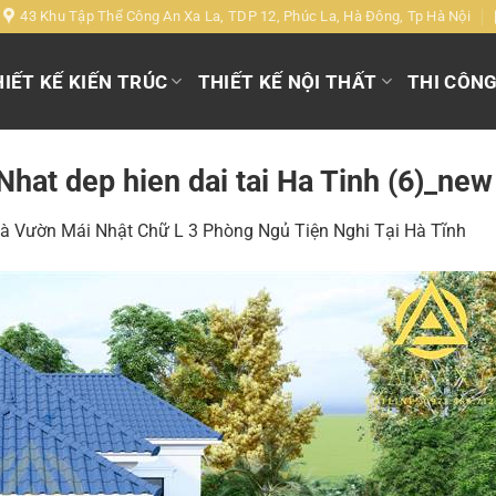
43 Khu Tập Thể Công An Xa La, TDP 12, Phúc La, Hà Đông, Tp Hà Nội
IẾT KẾ KIẾN TRÚC
THIẾT KẾ NỘI THẤT
THI CÔN
hat dep hien dai tai Ha Tinh (6)_new
 Vườn Mái Nhật Chữ L 3 Phòng Ngủ Tiện Nghi Tại Hà Tĩnh