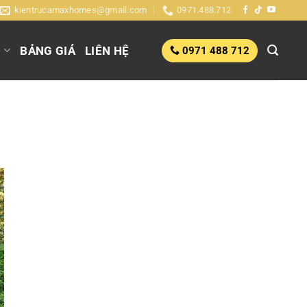
kientrucamaxhomes@gmail.com
0971.488.712
G
BẢNG GIÁ
LIÊN HỆ
0971 488 712