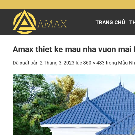
Chuyển
đến
nội
TRANG CHỦ
TH
dung
Amax thiet ke mau nha vuon mai N
Đã xuất bản
2 Tháng 3, 2023
lúc
860 × 483
trong
Mẫu Nhà