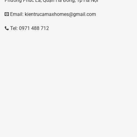
Phường Phúc La, Quận Hà Đông, Tp Hà Nội
Email: kientrucamaxhomes@gmail.com
Tel: 0971 488 712