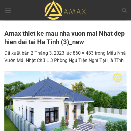
Chuyển
đến
nội
dung
Amax thiet ke mau nha vuon mai Nhat dep
hien dai tai Ha Tinh (3)_new
Đã xuất bản
2 Tháng 3, 2023
lúc
860 × 483
trong
Mẫu Nhà
Vườn Mái Nhật Chữ L 3 Phòng Ngủ Tiện Nghi Tại Hà Tĩnh