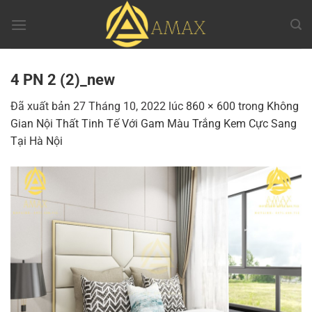
Chuyển
đến
nội
dung
4 PN 2 (2)_new
Đã xuất bản
27 Tháng 10, 2022
lúc
860 × 600
trong
Không
Gian Nội Thất Tinh Tế Với Gam Màu Trắng Kem Cực Sang
Tại Hà Nội