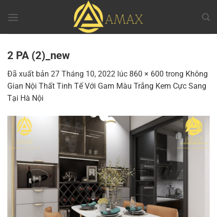
Chuyển
đến
nội
dung
2 PA (2)_new
Đã xuất bản
27 Tháng 10, 2022
lúc
860 × 600
trong
Không
Gian Nội Thất Tinh Tế Với Gam Màu Trắng Kem Cực Sang
Tại Hà Nội