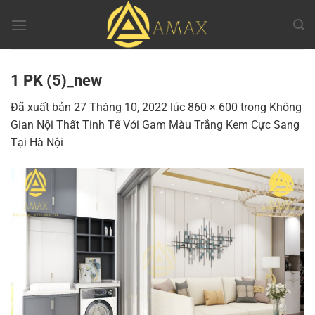
Chuyển
đến
nội
dung
1 PK (5)_new
Đã xuất bản
27 Tháng 10, 2022
lúc
860 × 600
trong
Không
Gian Nội Thất Tinh Tế Với Gam Màu Trắng Kem Cực Sang
Tại Hà Nội