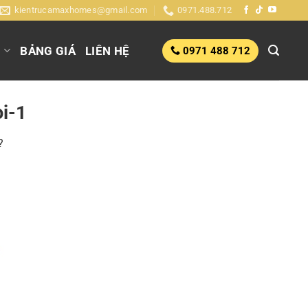
kientrucamaxhomes@gmail.com
0971.488.712
G
BẢNG GIÁ
LIÊN HỆ
0971 488 712
i-1
?