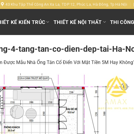
43 Khu Tập Thể Công An Xa La, TDP 12, Phúc La, Hà Đông, Tp Hà Nội
IẾT KẾ KIẾN TRÚC
THIẾT KẾ NỘI THẤT
THI CÔN
-4-tang-tan-co-dien-dep-tai-Ha-No
m Được Mẫu Nhà Ống Tân Cổ Điển Với Mặt Tiền 5M Hay Không