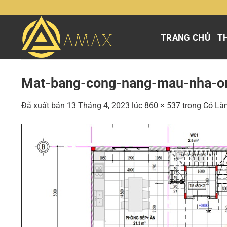
Chuyển
đến
nội
TRANG CHỦ
TH
dung
Mat-bang-cong-nang-mau-nha-ong
Đã xuất bản
13 Tháng 4, 2023
lúc
860 × 537
trong
Có Là