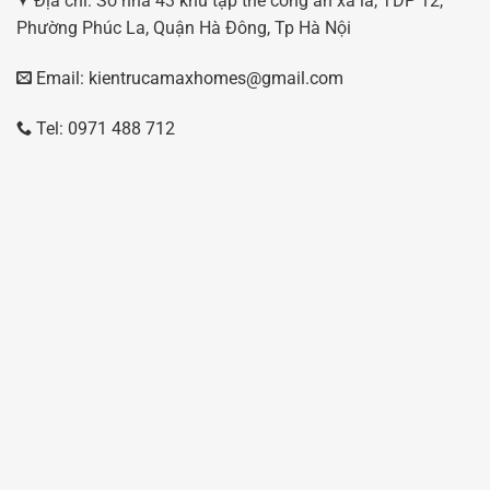
Địa chỉ: Số nhà 43 khu tập thể công an xa la, TDP 12,
Phường Phúc La, Quận Hà Đông, Tp Hà Nội
Email: kientrucamaxhomes@gmail.com
Tel: 0971 488 712