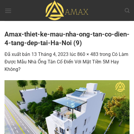
Chuyển
đến
nội
dung
Amax-thiet-ke-mau-nha-ong-tan-co-dien-
4-tang-dep-tai-Ha-Noi (9)
Đã xuất bản
13 Tháng 4, 2023
lúc
860 × 483
trong
Có Làm
Được Mẫu Nhà Ống Tân Cổ Điển Với Mặt Tiền 5M Hay
Không?