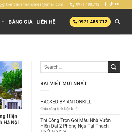
kientrucamaxhomes@gmail.com
0971.488.712
G
BẢNG GIÁ
LIÊN HỆ
0971 488 712
BÀI VIẾT MỚI NHẤT
HACKED BY ANTONKILL
ở
Chức năng bình luận bị tắt
HACKED
ầng Hiện
BY
Thi Công Trọn Gói Mẫu Nhà Vườn
h Hà Nội
ANTONKILL
Hiện Đại 2 Phòng Ngủ Tại Thạch
Thất, Hà Nội