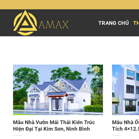
Chuyển
đến
nội
TRANG CHỦ
TH
dung
Mẫu Nhà Vườn Mái Thái Kiến Trúc
Mẫu Nhà Ốn
Hiện Đại Tại Kim Sơn, Ninh Bình
Tích 4×12.