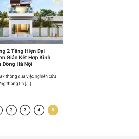
g 2 Tầng Hiện Đại
n Giản Kết Hợp Kinh
à Đông Hà Nội
max thông qua việc nghiên cứu
ng thông tin [...]
2
3
4
5