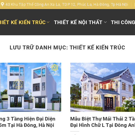
43 Khu Tập Thể Công An Xa La, TDP 12, Phúc La, Hà Đông, Tp Hà Nội
IẾT KẾ KIẾN TRÚC
THIẾT KẾ NỘI THẤT
THI CÔN
LƯU TRỮ DANH MỤC:
THIẾT KẾ KIẾN TRÚC
g 3 Tầng Hiện Đại Diện
Mẫu Biệt Thự Mái Thái 2 T
5m Tại Hà Đông, Hà Nội
Đại Hình Chữ L Tại Đông An