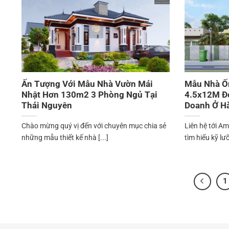
Ấn Tượng Với Mẫu Nhà Vườn Mái
Mẫu Nhà Ốn
Nhật Hơn 130m2 3 Phòng Ngủ Tại
4.5x12M Đơ
Thái Nguyên
Doanh Ở H
Chào mừng quý vị đến với chuyên mục chia sẻ
Liên hệ tới A
những mẫu thiết kế nhà [...]
tìm hiểu kỹ lưỡ
1