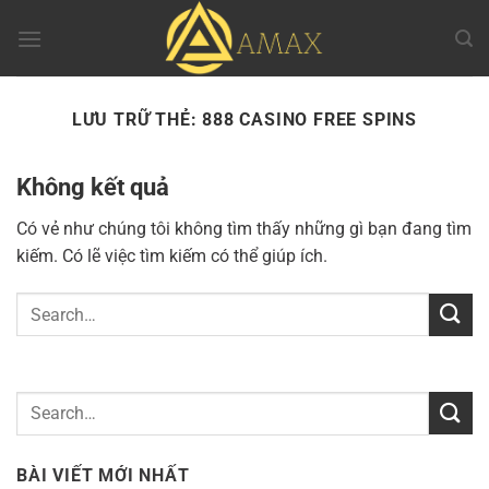
Chuyển
đến
nội
dung
LƯU TRỮ THẺ:
888 CASINO FREE SPINS
Không kết quả
Có vẻ như chúng tôi không tìm thấy những gì bạn đang tìm
kiếm. Có lẽ việc tìm kiếm có thể giúp ích.
BÀI VIẾT MỚI NHẤT